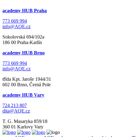
academy HUB Praha
773 669 994
info@AQE.cz
Sokolovská 694/102a
186 00 Praha-Karlín
academy HUB Brno
773 669 994
info@AQE.cz
třída Kpt. Jaroše 1944/31
602 00 Brno, Černá Pole
academy HUB Vary
724 213 807
dita@AQE.cz
T. G. Masaryka 859/18
360 01 Karlovy Vary