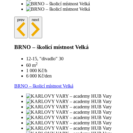
prev
next
BRNO – školicí místnost Velká
12-15, "divadlo" 30
2
60 m
1 000 Kč/h
6 000 Kč/den
BRNO – školicí místnost Velká