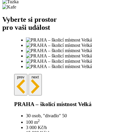
Vyberte si prostor
pro vaši událost
prev
next
PRAHA – školicí místnost Velká
30 osob, "divadlo" 50
2
100 m
3 000 Kč/h