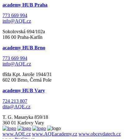
academy HUB Praha
773 669 994
info@AQE.cz
Sokolovská 694/102a
186 00 Praha-Karlín
academy HUB Brno
773 669 994
info@AQE.cz
třída Kpt. Jaroše 1944/31
602 00 Brno, Černá Pole
academy HUB Vary
724 213 807
dita@AQE.cz
T. G. Masaryka 859/18
360 01 Karlovy Vary
www.AQE.cz
www.AQEacademy.cz
www.obcevdatech.cz