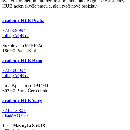
světlým, moderním interiérům a příjemnému designu se v academy
HUB nejen skvěle pracuje, ale i tvoří nové projekty.
academy HUB Praha
773 669 994
info@AQE.cz
Sokolovská 694/102a
186 00 Praha-Karlín
academy HUB Brno
773 669 994
info@AQE.cz
třída Kpt. Jaroše 1944/31
602 00 Brno, Černá Pole
academy HUB Vary
724 213 807
dita@AQE.cz
T. G. Masaryka 859/18