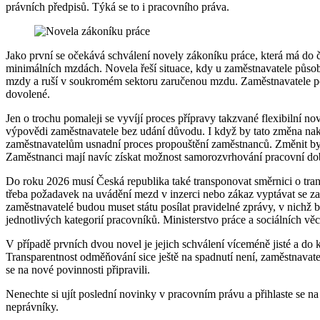
právních předpisů. Týká se to i pracovního práva.
Jako první se očekává schválení novely zákoníku práce, která má do
minimálních mzdách. Novela řeší situace, kdy u zaměstnavatele působ
mzdy a ruší v soukromém sektoru zaručenou mzdu. Zaměstnavatele pot
dovolené.
Jen o trochu pomaleji se vyvíjí proces přípravy takzvané flexibilní no
výpovědi zaměstnavatele bez udání důvodu. I když by tato změna nakon
zaměstnavatelům usnadní proces propouštění zaměstnanců. Změnit by 
Zaměstnanci mají navíc získat možnost samorozvrhování pracovní do
Do roku 2026 musí Česká republika také transponovat směrnici o tra
třeba požadavek na uvádění mezd v inzerci nebo zákaz vyptávat se z
zaměstnavatelé budou muset státu posílat pravidelné zprávy, v nichž
jednotlivých kategorií pracovníků. Ministerstvo práce a sociálních věcí 
V případě prvních dvou novel je jejich schválení víceméně jisté a do 
Transparentnost odměňování sice ještě na spadnutí není, zaměstnavate
se na nové povinnosti připravili.
Nenechte si ujít poslední novinky v pracovním právu a přihlaste se n
neprávníky.