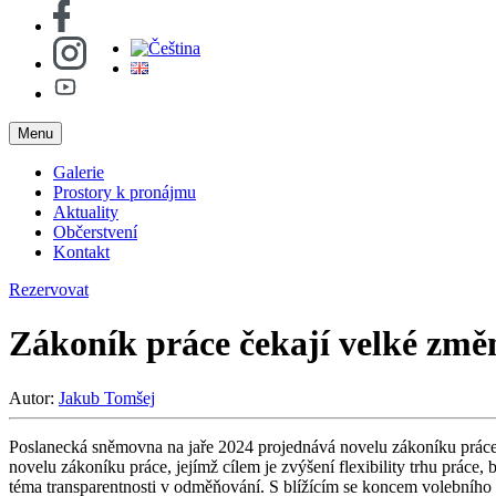
Menu
Galerie
Prostory k pronájmu
Aktuality
Občerstvení
Kontakt
Rezervovat
Zákoník práce čekají velké změ
Autor:
Jakub Tomšej
Poslanecká sněmovna na jaře 2024 projednává novelu zákoníku prác
novelu zákoníku práce, jejímž cílem je zvýšení flexibility trhu práce, 
téma transparentnosti v odměňování. S blížícím se koncem volebního 