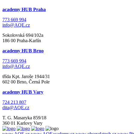
academy HUB Praha
773 669 994
info@AQE.cz
Sokolovská 694/102a
186 00 Praha-Karlín
academy HUB Brno
773 669 994
info@AQE.cz
třída Kpt. Jaroše 1944/31
602 00 Brno, Černá Pole
academy HUB Vary
724 213 807
dita@AQE.cz
T. G. Masaryka 859/18
360 01 Karlovy Vary
www.AQE.cz
www.AQEacademy.cz
www.obcevdatech.cz
www.Pin