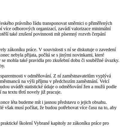
 českého právního řádu transponovat směrnici o přiměřených
í více odborových organizací, zavádí valorizace minimální
ěší také zrušení povinnosti mít písemný rozvrh čerpání
vely zákoníku práce. V souvislosti s ní se diskutuje o zavedení
ec nebyla přijata, počítá se s jinými novinkami, které
se mohla také pravidla pro zkušební dobu či souběžné úvazky.
by.
nsparentnosti v odměňování. Z ní zaměstnavatelům vyplývá
aměstnanců na výši příjmu v předchozím zaměstnání. Velcí
 budou uvádět statistické údaje o odměňování žen a mužů podle
na textu třetí novely již pracuje.
konce léta budeme mít i jasnou představu o jejich obsahu.
lé však musí počítat, že budou potřebovat více času na to, aby
a praktické školení Vybrané kapitoly ze zákoníku práce pro