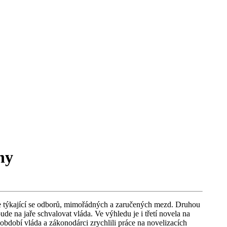
ny
e týkající se odborů, mimořádných a zaručených mezd. Druhou
bude na jaře schvalovat vláda. Ve výhledu je i třetí novela na
období vláda a zákonodárci zrychlili práce na novelizacích