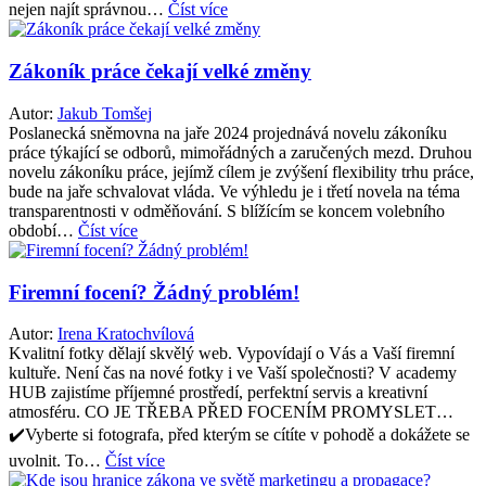
nejen najít správnou…
Číst více
Zákoník práce čekají velké změny
Autor:
Jakub Tomšej
Poslanecká sněmovna na jaře 2024 projednává novelu zákoníku
práce týkající se odborů, mimořádných a zaručených mezd. Druhou
novelu zákoníku práce, jejímž cílem je zvýšení flexibility trhu práce,
bude na jaře schvalovat vláda. Ve výhledu je i třetí novela na téma
transparentnosti v odměňování. S blížícím se koncem volebního
období…
Číst více
Firemní focení? Žádný problém!
Autor:
Irena Kratochvílová
Kvalitní fotky dělají skvělý web. Vypovídají o Vás a Vaší firemní
kultuře. Není čas na nové fotky i ve Vaší společnosti? V academy
HUB zajistíme příjemné prostředí, perfektní servis a kreativní
atmosféru. CO JE TŘEBA PŘED FOCENÍM PROMYSLET…
✔️Vyberte si fotografa, před kterým se cítíte v pohodě a dokážete se
uvolnit. To…
Číst více