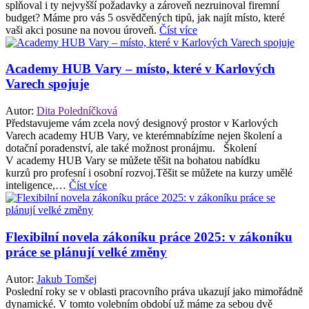
splňoval i ty nejvyšší požadavky a zároveň nezruinoval firemní
budget? Máme pro vás 5 osvědčených tipů, jak najít místo, které
vaši akci posune na novou úroveň.
Číst více
Academy HUB Vary – místo, které v Karlových
Varech spojuje
Autor:
Dita Poledníčková
Představujeme vám zcela nový designový prostor v Karlových
Varech academy HUB Vary, ve kterémnabízíme nejen školení a
dotační poradenství, ale také možnost pronájmu. Školení
V academy HUB Vary se můžete těšit na bohatou nabídku
kurzů pro profesní i osobní rozvoj.Těšit se můžete na kurzy umělé
inteligence,…
Číst více
Flexibilní novela zákoníku práce 2025: v zákoníku
práce se plánují velké změny
Autor:
Jakub Tomšej
Poslední roky se v oblasti pracovního práva ukazují jako mimořádně
dynamické. V tomto volebním období už máme za sebou dvě