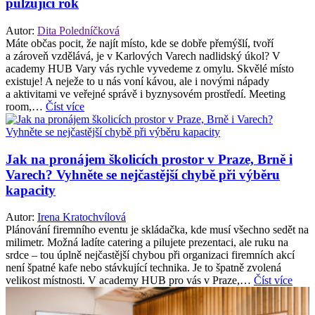
pulzující rok
Autor:
Dita Poledníčková
Máte občas pocit, že najít místo, kde se dobře přemýšlí, tvoří
a zároveň vzdělává, je v Karlových Varech nadlidský úkol? V
academy HUB Vary vás rychle vyvedeme z omylu. Skvělé místo
existuje! A neježe to u nás voní kávou, ale i novými nápady
a aktivitami ve veřejné správě i byznysovém prostředí. Meeting
room,…
Číst více
Jak na pronájem školicích prostor v Praze, Brně i
Varech? Vyhněte se nejčastější chybě při výběru
kapacity
Autor:
Irena Kratochvílová
Plánování firemního eventu je skládačka, kde musí všechno sedět na
milimetr. Možná ladíte catering a pilujete prezentaci, ale ruku na
srdce – tou úplně nejčastější chybou při organizaci firemních akcí
není špatné kafe nebo stávkující technika. Je to špatně zvolená
velikost místnosti. V academy HUB pro vás v Praze,…
Číst více