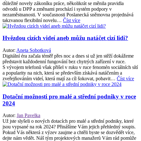
důležité novely zákoníku práce, několikrát se měnila pravidla
odvodů u DPP a změnami prochází i systém podpory v
nezaměstnanosti. V současnosti Poslanecká sněmovna projednává
takzvanou flexibilní novelu…
Číst více
Hvězdou cizích videí aneb můžu natáčet cizí lidi?
Autor:
Aneta Sobotková
Digitální éra začala téměř přes noc a dnes si už jen stěží dokážeme
představit každodenní fungování bez chytrých zařízení v ruce.
S vývojem telefonů však přišel v ruku v ruce fenomén sociálních sítí
a popularity na nich, která se především získává natáčením a
zveřejňováním videí, která mají za cíl šokovat, pobavit…
Číst více
Dotační možnosti pro malé a střední podniky v roce
2024
Autor:
Jan Pavelka
Už jste slyšeli o nových dotacích pro malé a střední podniky, které
jsou vypsané na rok 2024? Přinášíme Vám jejich přehledný soupis.
Pokud Vás některá z výzev zaujme a chtěli byste se dozvědět více,
dejte nám vědět. Náš tým projektových manažerů Vám rád pomůže