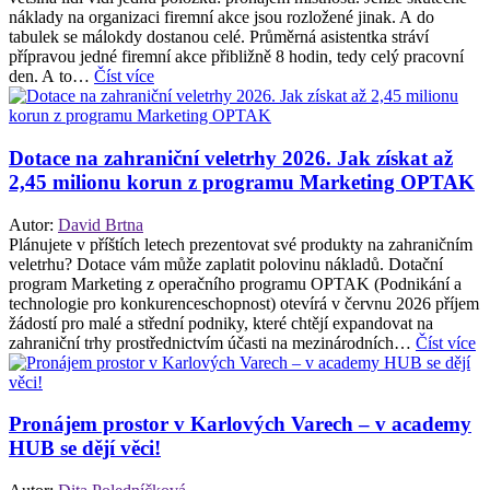
náklady na organizaci firemní akce jsou rozložené jinak. A do
tabulek se málokdy dostanou celé. Průměrná asistentka stráví
přípravou jedné firemní akce přibližně 8 hodin, tedy celý pracovní
den. A to…
Číst více
Dotace na zahraniční veletrhy 2026. Jak získat až
2,45 milionu korun z programu Marketing OPTAK
Autor:
David Brtna
Plánujete v příštích letech prezentovat své produkty na zahraničním
veletrhu? Dotace vám může zaplatit polovinu nákladů. Dotační
program Marketing z operačního programu OPTAK (Podnikání a
technologie pro konkurenceschopnost) otevírá v červnu 2026 příjem
žádostí pro malé a střední podniky, které chtějí expandovat na
zahraniční trhy prostřednictvím účasti na mezinárodních…
Číst více
Pronájem prostor v Karlových Varech – v academy
HUB se dějí věci!