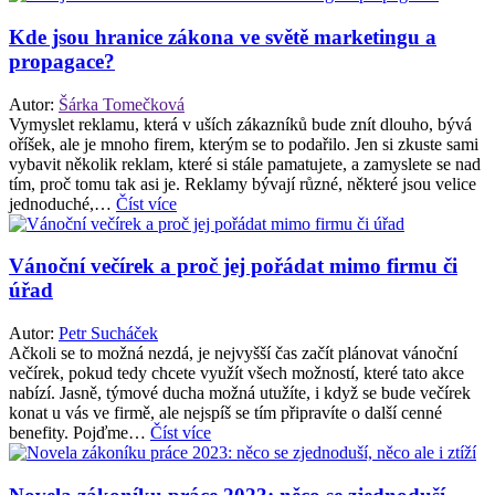
Kde jsou hranice zákona ve světě marketingu a
propagace?
Autor:
Šárka Tomečková
Vymyslet reklamu, která v uších zákazníků bude znít dlouho, bývá
oříšek, ale je mnoho firem, kterým se to podařilo. Jen si zkuste sami
vybavit několik reklam, které si stále pamatujete, a zamyslete se nad
tím, proč tomu tak asi je. Reklamy bývají různé, některé jsou velice
jednoduché,…
Číst více
Vánoční večírek a proč jej pořádat mimo firmu či
úřad
Autor:
Petr Sucháček
Ačkoli se to možná nezdá, je nejvyšší čas začít plánovat vánoční
večírek, pokud tedy chcete využít všech možností, které tato akce
nabízí. Jasně, týmové ducha možná utužíte, i když se bude večírek
konat u vás ve firmě, ale nejspíš se tím připravíte o další cenné
benefity. Pojďme…
Číst více