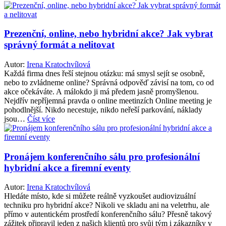
Prezenční, online, nebo hybridní akce? Jak vybrat
správný formát a nelitovat
Autor:
Irena Kratochvílová
Každá firma dnes řeší stejnou otázku: má smysl sejít se osobně,
nebo to zvládneme online? Správná odpověď závisí na tom, co od
akce očekáváte. A málokdo ji má předem jasně promyšlenou.
Nejdřív nepříjemná pravda o online meetinzích Online meeting je
pohodlnější. Nikdo necestuje, nikdo neřeší parkování, náklady
jsou…
Číst více
Pronájem konferenčního sálu pro profesionální
hybridní akce a firemní eventy
Autor:
Irena Kratochvílová
Hledáte místo, kde si můžete reálně vyzkoušet audiovizuální
techniku pro hybridní akce? Nikoli ve skladu ani na veletrhu, ale
přímo v autentickém prostředí konferenčního sálu? Přesně takový
zážitek připravil jeden z našich klientů pro svůj tým i zákazníky v