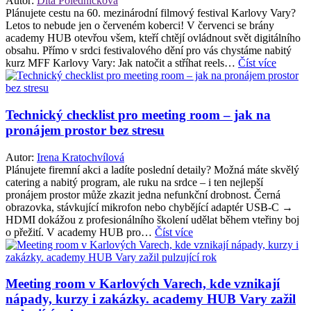
Autor:
Dita Poledníčková
Plánujete cestu na 60. mezinárodní filmový festival Karlovy Vary?
Letos to nebude jen o červeném koberci! V červenci se brány
academy HUB otevřou všem, kteří chtějí ovládnout svět digitálního
obsahu. Přímo v srdci festivalového dění pro vás chystáme nabitý
kurz MFF Karlovy Vary: Jak natočit a stříhat reels…
Číst více
Technický checklist pro meeting room – jak na
pronájem prostor bez stresu
Autor:
Irena Kratochvílová
Plánujete firemní akci a ladíte poslední detaily? Možná máte skvělý
catering a nabitý program, ale ruku na srdce – i ten nejlepší
pronájem prostor může zkazit jedna nefunkční drobnost. Černá
obrazovka, stávkující mikrofon nebo chybějící adaptér USB-C →
HDMI dokážou z profesionálního školení udělat během vteřiny boj
o přežití. V academy HUB pro…
Číst více
Meeting room v Karlových Varech, kde vznikají
nápady, kurzy i zakázky. academy HUB Vary zažil