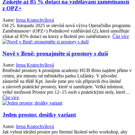
Získejte až 85 % dotaci na vzdělávání zaměstnanců
z OPZ+
Autor:
Irena Kratochvílová
Od 25. listopadu 2025 se otevírá nová výzva Operačního programu
Zaměstnanost+ (OPZ+) Podnikové vzdělávání (2), která umožňuje
získat až 85% dotaci na kurzy a školení pro zaměstnance.
Číst více
Nově v Brně: pronajměte si prostory s duší
Autor:
Irena Kratochvílová
Brněnské prostory k pronájmu academy HUB Brno najdete přímo v
centru, jen minutu od městského parku Lužánky. V původní
zástavbě na třídě Kpt. Jaroše jsme pro vás připravili dva útulné
a zároveň praktické prostory, které si zamilujete. Velká místnost,
velké možnosti Prostor pro 12–15 osob s praktickými stoly, které…
Číst více
Jeden prostor, desítky variant
Autor:
Irena Kratochvílová
Jak vybrat ideální prostor pro firemní školení nebo workshop, aby