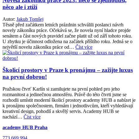
Novela zákoníku práce 2023: něco se zjednoduší,
něco ale i ztíží
Autor:
Jakub Tomšej
Těsně před začátkem letních prázdnin schválili poslanci návrh
novely zákoníku práce. Očekává se, že novela nyní hladce projde
senátem a část nových pravidel začne platit už od září tohoto roku.
U zbytku je účinnost odložena na začátek příštího roku. Jedná se o
největší novelu zákoníku práce od…
Číst více
Školicí prostory v Praze k pronájmu – zažijte luxus
na první dobrou!
Pražskou čtvrť Karlín si zamilujete na první pohled pro jeho
rozmanitost a jedinečnou atmosféru. Právě do této čtvrti jsme se
rozhodli umístit moderní školicí prostory academy HUB a nabízet je
k pronájmu společnostem, firmám i jednotlivcům, kteří vyhledávají
kreativní design, pohodlí a skvělý servis. Academy HUB se
nachází…
Číst více
academy HUB Praha
773 669 994