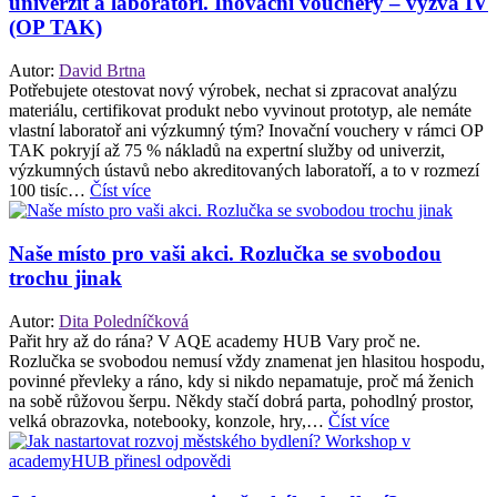
univerzit a laboratoří. Inovační vouchery – výzva IV
(OP TAK)
Autor:
David Brtna
Potřebujete otestovat nový výrobek, nechat si zpracovat analýzu
materiálu, certifikovat produkt nebo vyvinout prototyp, ale nemáte
vlastní laboratoř ani výzkumný tým? Inovační vouchery v rámci OP
TAK pokryjí až 75 % nákladů na expertní služby od univerzit,
výzkumných ústavů nebo akreditovaných laboratoří, a to v rozmezí
100 tisíc…
Číst více
Naše místo pro vaši akci. Rozlučka se svobodou
trochu jinak
Autor:
Dita Poledníčková
Pařit hry až do rána? V AQE academy HUB Vary proč ne.
Rozlučka se svobodou nemusí vždy znamenat jen hlasitou hospodu,
povinné převleky a ráno, kdy si nikdo nepamatuje, proč má ženich
na sobě růžovou šerpu. Někdy stačí dobrá parta, pohodlný prostor,
velká obrazovka, notebooky, konzole, hry,…
Číst více