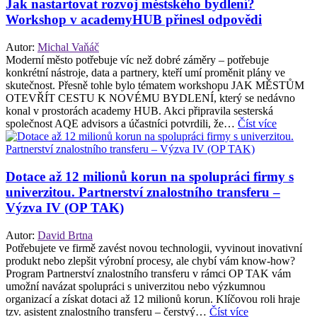
Jak nastartovat rozvoj městského bydlení?
Workshop v academyHUB přinesl odpovědi
Autor:
Michal Vaňáč
Moderní město potřebuje víc než dobré záměry – potřebuje
konkrétní nástroje, data a partnery, kteří umí proměnit plány ve
skutečnost. Přesně tohle bylo tématem workshopu JAK MĚSTŮM
OTEVŘÍT CESTU K NOVÉMU BYDLENÍ, který se nedávno
konal v prostorách academy HUB. Akci připravila sesterská
společnost AQE advisors a účastníci potvrdili, že…
Číst více
Dotace až 12 milionů korun na spolupráci firmy s
univerzitou. Partnerství znalostního transferu –
Výzva IV (OP TAK)
Autor:
David Brtna
Potřebujete ve firmě zavést novou technologii, vyvinout inovativní
produkt nebo zlepšit výrobní procesy, ale chybí vám know-how?
Program Partnerství znalostního transferu v rámci OP TAK vám
umožní navázat spolupráci s univerzitou nebo výzkumnou
organizací a získat dotaci až 12 milionů korun. Klíčovou roli hraje
tzv. asistent znalostního transferu – čerstvý…
Číst více