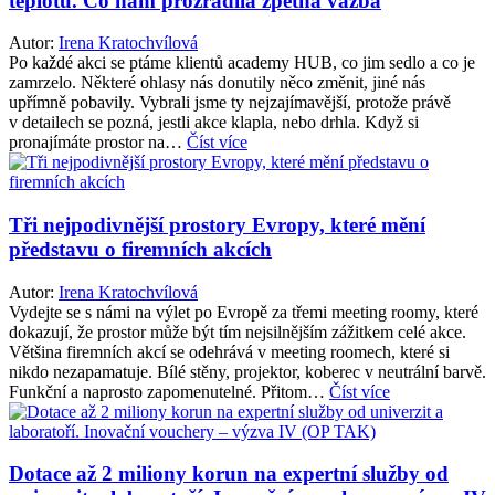
teplotu. Co nám prozradila zpětná vazba
Autor:
Irena Kratochvílová
Po každé akci se ptáme klientů academy HUB, co jim sedlo a co je
zamrzelo. Některé ohlasy nás donutily něco změnit, jiné nás
upřímně pobavily. Vybrali jsme ty nejzajímavější, protože právě
v detailech se pozná, jestli akce klapla, nebo drhla. Když si
pronajímáte prostor na…
Číst více
Tři nejpodivnější prostory Evropy, které mění
představu o firemních akcích
Autor:
Irena Kratochvílová
Vydejte se s námi na výlet po Evropě za třemi meeting roomy, které
dokazují, že prostor může být tím nejsilnějším zážitkem celé akce.
Většina firemních akcí se odehrává v meeting roomech, které si
nikdo nezapamatuje. Bílé stěny, projektor, koberec v neutrální barvě.
Funkční a naprosto zapomenutelné. Přitom…
Číst více
Dotace až 2 miliony korun na expertní služby od