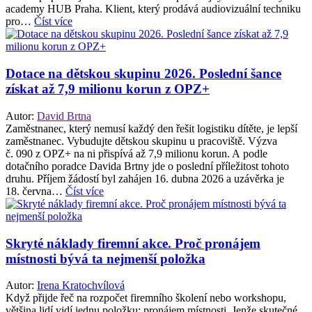
academy HUB Praha. Klient, který prodává audiovizuální techniku
pro…
Číst více
Dotace na dětskou skupinu 2026. Poslední šance
získat až 7,9 milionu korun z OPZ+
Autor:
David Brtna
Zaměstnanec, který nemusí každý den řešit logistiku dítěte, je lepší
zaměstnanec. Vybudujte dětskou skupinu u pracoviště. Výzva
č. 090 z OPZ+ na ni přispívá až 7,9 milionu korun. A podle
dotačního poradce Davida Brtny jde o poslední příležitost tohoto
druhu. Příjem žádostí byl zahájen 16. dubna 2026 a uzávěrka je
18. června…
Číst více
Skryté náklady firemní akce. Proč pronájem
místnosti bývá ta nejmenší položka
Autor:
Irena Kratochvílová
Když přijde řeč na rozpočet firemního školení nebo workshopu,
většina lidí vidí jednu položku: pronájem místnosti. Jenže skutečné