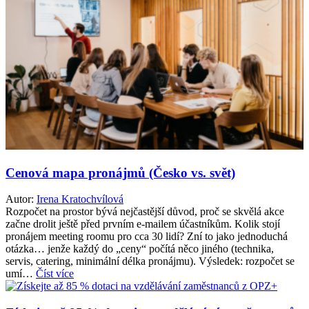
Cenová mapa pronájmů (Česko vs. svět)
Autor:
Irena Kratochvílová
Rozpočet na prostor bývá nejčastější důvod, proč se skvělá akce
začne drolit ještě před prvním e-mailem účastníkům. Kolik stojí
pronájem meeting roomu pro cca 30 lidí? Zní to jako jednoduchá
otázka… jenže každý do „ceny“ počítá něco jiného (technika,
servis, catering, minimální délka pronájmu). Výsledek: rozpočet se
umí…
Číst více