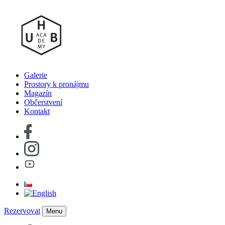
Galerie
Prostory k pronájmu
Magazín
Občerstvení
Kontakt
Rezervovat
Menu