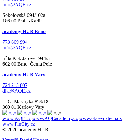
info@AQE.cz
Sokolovská 694/102a
186 00 Praha-Karlín
academy HUB Brno
773 669 994
info@AQE.cz
třída Kpt. Jaroše 1944/31
602 00 Brno, Černá Pole
academy HUB Vary
724 213 807
dita@AQE.cz
T. G. Masaryka 859/18
360 01 Karlovy Vary
www.AQE.cz
www.AQEacademy.cz
www.obcevdatech.cz
www.PinCity.cz
© 2026 academy HUB